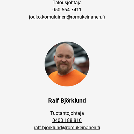
Talousjohtaja
050 564 7411
jouko.komulainen@romukeinanen.fi
Ralf Björklund
Tuotantojohtaja
0400 188 810
ralf.bjorklund@romukeinanen.fi