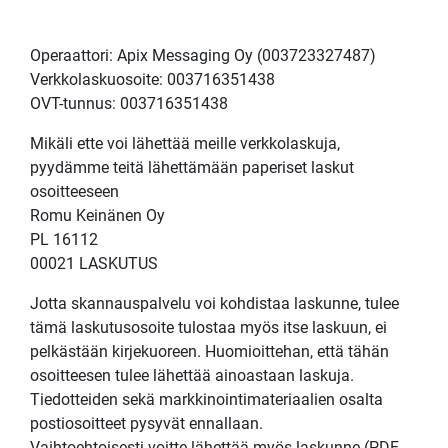
Operaattori: Apix Messaging Oy (003723327487)
Verkkolaskuosoite: 003716351438
OVT-tunnus: 003716351438
Mikäli ette voi lähettää meille verkkolaskuja,
pyydämme teitä lähettämään paperiset laskut
osoitteeseen
Romu Keinänen Oy
PL 16112
00021 LASKUTUS
Jotta skannauspalvelu voi kohdistaa laskunne, tulee
tämä laskutusosoite tulostaa myös itse laskuun, ei
pelkästään kirjekuoreen. Huomioittehan, että tähän
osoitteesen tulee lähettää ainoastaan laskuja.
Tiedotteiden sekä markkinointimateriaalien osalta
postiosoitteet pysyvät ennallaan.
Vaihtoehtoisesti voitte lähettää myös laskunne (PDF