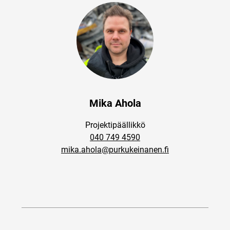
Mika Ahola
Projektipäällikkö
040 749 4590
mika.ahola@purkukeinanen.fi