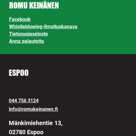
ROMU KEINÄNEN
Facebook
Whistleblowing-ilmoituskanava
Tietosuojaseloste
Anna palautetta
ESPOO
044 756 3124
info@romukeinanen.fi
Mänkimiehentie 13,
02780 Espoo