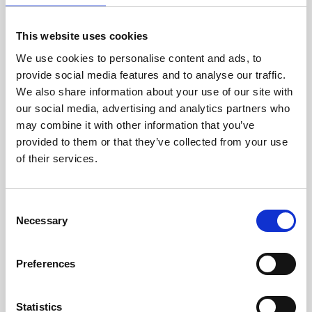
This website uses cookies
Markkinointi
We use cookies to personalise content and ads, to
provide social media features and to analyse our traffic.
We also share information about your use of our site with
our social media, advertising and analytics partners who
may combine it with other information that you’ve
provided to them or that they’ve collected from your use
of their services.
Consent
Necessary
Selection
Sara Ihamäki
Preferences
Asiakaspäällikkö
040 576 8080
sara.ihamaki@romukeinanen.fi
Statistics