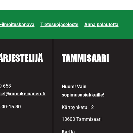
-ilmoituskanava
Tietosuojaseloste
Anna palautetta
ÄRJESTELIJÄ
TAMMISAARI
9 658
Huom! Vain
kset@romukeinanen.fi
sopimusasiakkaille!
.00-15.30
Kärrbynkatu 12
10600 Tammisaari
Kartta