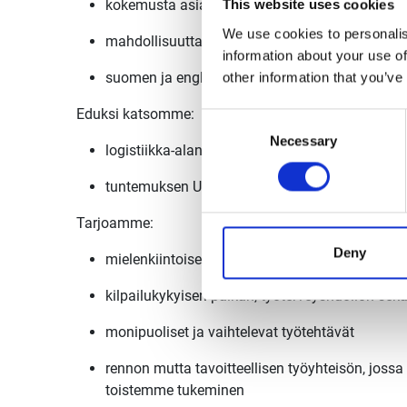
kokemusta asiakaspalvelusta sekä asiakaspalvel
This website uses cookies
We use cookies to personalis
mahdollisuutta joustaa työajassa hektisinä ka
information about your use of
suomen ja englannin kielen taitoa
other information that you’ve
Eduksi katsomme:
Consent
Necessary
Selection
logistiikka-alan koulutuksen
tuntemuksen Uudenmaan alueesta
Tarjoamme:
Deny
mielenkiintoisen ja vaihtelevan työn
kilpailukykyisen palkan, työterveyshuollon se
monipuoliset ja vaihtelevat työtehtävät
rennon mutta tavoitteellisen työyhteisön, joss
toistemme tukeminen