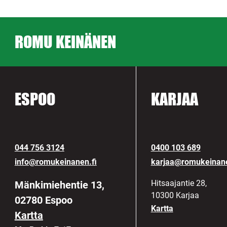
ROMU KEINÄNEN
ESPOO
KARJAA
044 756 3124
0400 103 689
info@romukeinanen.fi
karjaa@romukeinane
Hitsaajantie 28,
Mänkimiehentie 13,
10300 Karjaa
02780 Espoo
Kartta
Kartta