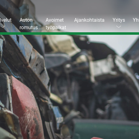
lvelut
Auton
Avoimet
Ajankohtaista
Yritys
Yh
romutus
työpaikat