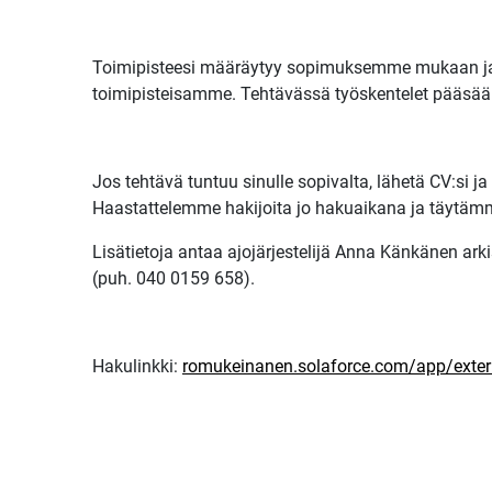
Toimipisteesi määräytyy sopimuksemme mukaan ja t
toimipisteisamme. Tehtävässä työskentelet pääsään
Jos tehtävä tuntuu sinulle sopivalta, lähetä CV:si
Haastattelemme hakijoita jo hakuaikana ja täytämm
Lisätietoja antaa ajojärjestelijä Anna Känkänen arkis
(puh. 040 0159 658).
Hakulinkki:
romukeinanen.solaforce.com/app/exte