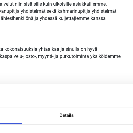
velut niin sisäisille kuin ulkoisille asiakkaillemme.
vanupit ja yhdistelmät sekä kahmarinupit ja yhdistelmät
 lähiesihenkilönä ja yhdessä kuljettajiemme kanssa
ita kokonaisuuksia yhtäaikaa ja sinulla on hyvä
kaspalvelu-, osto-, myynti- ja purkutoiminta yksiköidemme
ten parissa
omaisia organisointitaitoja
asennetta
Details
sia järjestelmiä