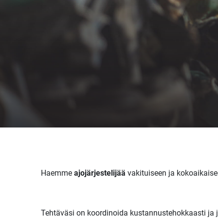
Haemme
ajojärjestelijää
vakituiseen ja kokoaikais
Tehtäväsi on koordinoida kustannustehokkaasti ja j