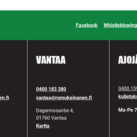
Facebook
Whistleblowing
VANTAA
AJOJ
0400 15
0400 183 380
kuljetu
n.fi
vantaa@romukeinanen.fi
Ma-Pe 7
Degermosantie 4,
01760 Vantaa
Kartta