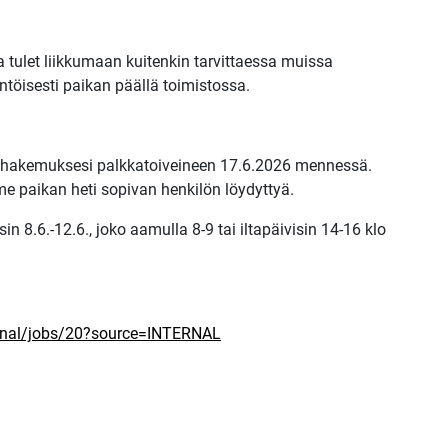
ulet liikkumaan kuitenkin tarvittaessa muissa
töisesti paikan päällä toimistossa.
 ja hakemuksesi palkkatoiveineen 17.6.2026 mennessä.
e paikan heti sopivan henkilön löydyttyä.
in 8.6.-12.6., joko aamulla 8-9 tai iltapäivisin 14-16 klo
rnal/jobs/20?source=INTERNAL