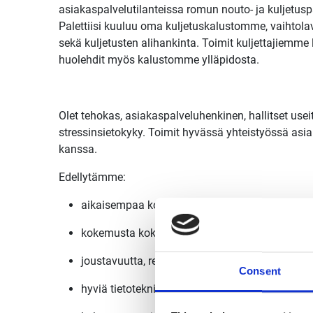
asiakaspalvelutilanteissa romun nouto- ja kuljetuspal
Palettiisi kuuluu oma kuljetuskalustomme, vaihtola
sekä kuljetusten alihankinta. Toimit kuljettajiemme
huolehdit myös kalustomme ylläpidosta.
Olet tehokas, asiakaspalveluhenkinen, hallitset use
stressinsietokyky. Toimit hyvässä yhteistyössä asia
kanssa.
Edellytämme:
aikaisempaa kokemusta logistiikan tai kuljetus
kokemusta kokonaisuuksien hallinnasta ja erin
joustavuutta, reipasta ja työtä pelkäämätöntä 
Consent
hyviä tietoteknisiä taitoja ja kykyä omaksua uu