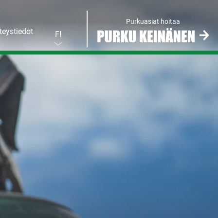
Purkuasiat hoitaa
teystiedot
FI