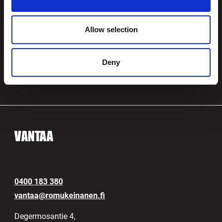
Hitsaajantie 28,
10300 Karjaa
Allow selection
Kartta
Ma-Pe klo 7-16
Deny
VANTAA
0400 183 380
vantaa@romukeinanen.fi
Degermosantie 4,