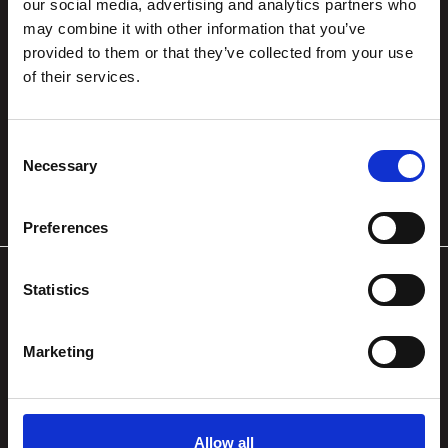
our social media, advertising and analytics partners who
may combine it with other information that you’ve
044 756 3124
provided to them or that they’ve collected from your use
info@romukeinanen.fi
of their services.
Mänkimiehentie 13,
02780 Espoo
Consent
Kartta
Necessary
Selection
Ma-Pe klo 7-17
Preferences
Statistics
KARJAA
Marketing
0400 103 689
karjaa@romukeinanen.fi
Allow all