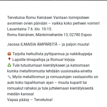
Tervetuloa Romu Keinäsen Vantaan toimipisteen
avoimien ovien päivään – vaikka koko perheen voimin!
Lauantaina 7.6. klo. 10-15.
Romu Keinänen, Mänkimiehentie 13, 02780 Espoo
Jaossa ILMAISIA ÄMPÄREITÄ – ja paljon muuta!
Tarjolla herkullista pyttipannua ja nakkikuppeja
Lapsille ilmapalloja ja Romua! kirjoja
Tule tutustumaan kierrätykseen ja katsomaan
kuinka metalliromusta tehdään uusioraaka-ainetta
Myös metalliromun ja romuautojen vastaanotto on
auki koko tapahtuman ajan – muuta kuparit tai
romuakut rahaksi ja tule juttelemaan kierrätyksestä
meidän kanssa!
Vapaa pääsy – Tervetuloa!