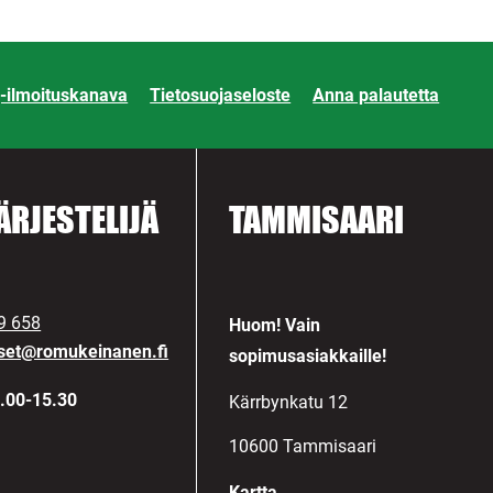
-ilmoituskanava
Tietosuojaseloste
Anna palautetta
ÄRJESTELIJÄ
TAMMISAARI
9 658
Huom! Vain
kset@romukeinanen.fi
sopimusasiakkaille!
.00-15.30
Kärrbynkatu 12
10600 Tammisaari
Kartta