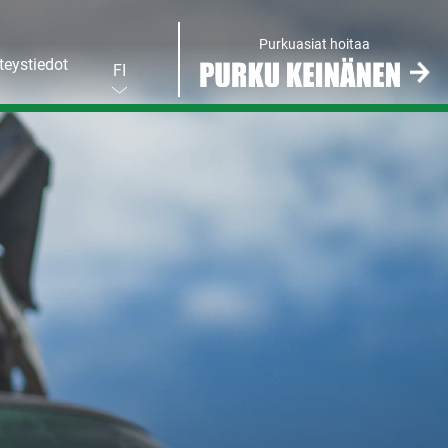
Purkuasiat hoitaa
teystiedot
FI