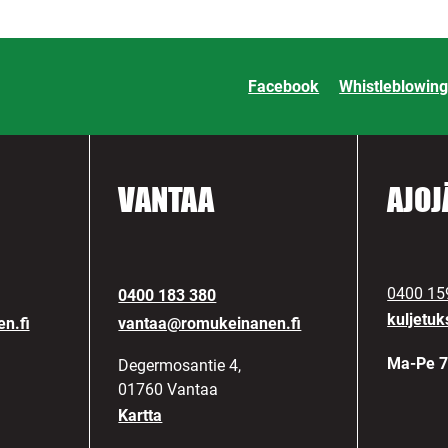
Facebook
Whistleblowing
VANTAA
AJOJ
0400 15
0400 183 380
kuljetu
n.fi
vantaa@romukeinanen.fi
Ma-Pe 7
Degermosantie 4,
01760 Vantaa
Kartta