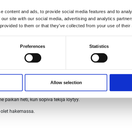
ljettajana työskentelemisestä, tarkkuutta, oma-
ä otetta työntekoon ja valmiutta tehdä töitä kahdessa
e content and ads, to provide social media features and to analy
semmin romupihalla töissä ja sinulla on metallilajien
 our site with our social media, advertising and analytics partn
materiaalikoneita.
 provided to them or that they’ve collected from your use of their
 myös ruotsia.
Preferences
Statistics
terveydenhoidon, hyvän lounasetuuden ja työvaatetuksen,
orsbäckissä tai Karjaalla, mutta teet töitä tarvittaessa
välissä liikkumisen tarvitset oman auton
Allow selection
 os. rekry@romukeinanen.fi. Huomaathan, että
paikan heti, kun sopiva tekijä löytyy.
 olet hakemassa.