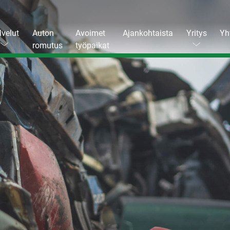
lvelut
Auton
Avoimet
Ajankohtaista
Yritys
Yh
romutus
työpaikat