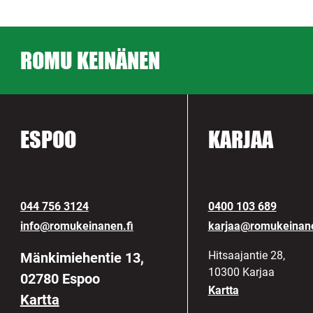
ROMU KEINÄNEN
ESPOO
KARJAA
044 756 3124
0400 103 689
info@romukeinanen.fi
karjaa@romukeinane
Hitsaajantie 28,
Mänkimiehentie 13,
10300 Karjaa
02780 Espoo
Kartta
Kartta