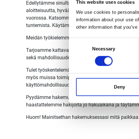
This website uses cookies
Edellytämme sinulta kokemusta materiaalikoneen ku
aloitteisuutta, hyvää tiimityöskentelytaitoa, jämerä
We use cookies to personalis
vuorossa. Katsomme etuuksiksi, jos olet ollut aikai
information about your use of
tuntemista. Käytämme työssämme uusia Liebherrin 
other information that you’ve
Meidän työkielemme on suomi ja osa meistä puhuu
Consent
Necessary
Selection
Tarjoamme kattavan perehdytyksen lisäksi mm. työ
sekä mahdollisuuden edetä uusiin tehtäviin.
Tulet työskentelemään pääasiallisesti Tammisaaren H
myös muissa toimipisteissämme. Toimipisteidemme 
käyttömahdollisuuden.
Deny
Pyydämme hakemuksesi ja CV:si 7.7.2024 mennessä
haastattelemme hakijoita jo hakuaikana ja täytämme 
Huom! Mainitsethan hakemuksessasi mitä paikkaa