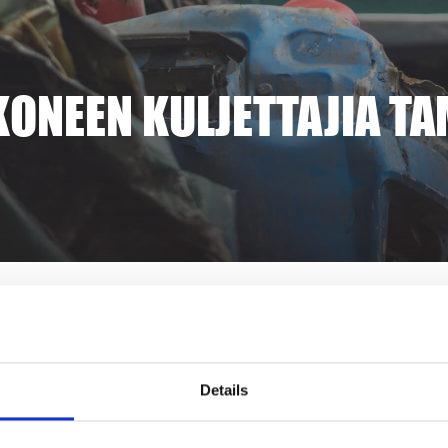
KONEEN KULJETTAJIA T
oimipisteelle.
Details
 vastaanottamista ja niiden tarkastusta sekä muita