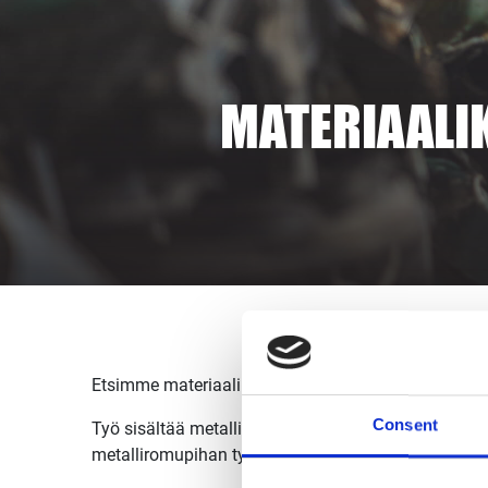
MATERIAALI
Etsimme materiaalikoneen kuljettajia Tammisaaren t
Consent
Työ sisältää metalliromun käsittelyä, romukuormien
metalliromupihan työhön liittyviä tehtäviä.