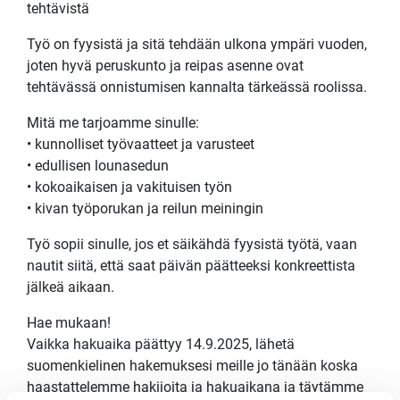
tehtävistä
Työ on fyysistä ja sitä tehdään ulkona ympäri vuoden,
joten hyvä peruskunto ja reipas asenne ovat
tehtävässä onnistumisen kannalta tärkeässä roolissa.
Mitä me tarjoamme sinulle:
• kunnolliset työvaatteet ja varusteet
• edullisen lounasedun
• kokoaikaisen ja vakituisen työn
• kivan työporukan ja reilun meiningin
Työ sopii sinulle, jos et säikähdä fyysistä työtä, vaan
nautit siitä, että saat päivän päätteeksi konkreettista
jälkeä aikaan.
Hae mukaan!
Vaikka hakuaika päättyy 14.9.2025, lähetä
suomenkielinen hakemuksesi meille jo tänään koska
haastattelemme hakijoita ja hakuaikana ja täytämme