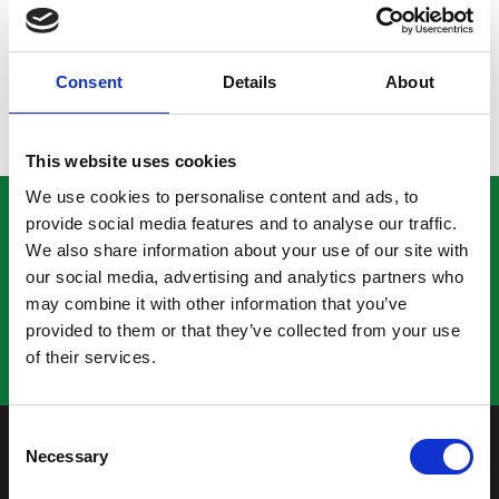
paikan heti, kun sopiva tekijä löytyy.
Hae tästä!
Consent
Details
About
This website uses cookies
We use cookies to personalise content and ads, to
ROMU KEINÄNEN
provide social media features and to analyse our traffic.
We also share information about your use of our site with
our social media, advertising and analytics partners who
Facebook
may combine it with other information that you’ve
Whistleblowing-ilmoituskanava
provided to them or that they’ve collected from your use
Tietosuojaseloste
of their services.
Anna palautetta
Consent
Necessary
Selection
ESPOO