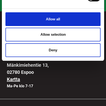
Anna palautetta
Allow all
ESPOO
Allow selection
044 756 3124
Deny
info@romukeinanen.fi
Mänkimiehentie 13,
02780 Espoo
Kartta
Ma-Pe klo 7-17