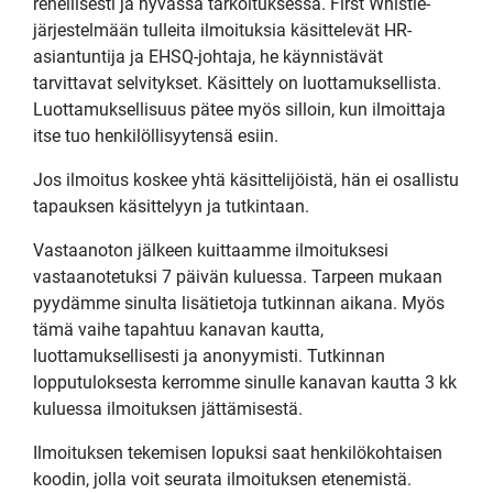
rehellisesti ja hyvässä tarkoituksessa. First Whistle-
järjestelmään tulleita ilmoituksia käsittelevät HR-
asiantuntija ja EHSQ-johtaja, he käynnistävät
tarvittavat selvitykset. Käsittely on luottamuksellista.
Luottamuksellisuus pätee myös silloin, kun ilmoittaja
itse tuo henkilöllisyytensä esiin.
Jos ilmoitus koskee yhtä käsittelijöistä, hän ei osallistu
tapauksen käsittelyyn ja tutkintaan.
Vastaanoton jälkeen kuittaamme ilmoituksesi
vastaanotetuksi 7 päivän kuluessa. Tarpeen mukaan
pyydämme sinulta lisätietoja tutkinnan aikana. Myös
tämä vaihe tapahtuu kanavan kautta,
luottamuksellisesti ja anonyymisti. Tutkinnan
lopputuloksesta kerromme sinulle kanavan kautta 3 kk
kuluessa ilmoituksen jättämisestä.
Ilmoituksen tekemisen lopuksi saat henkilökohtaisen
koodin, jolla voit seurata ilmoituksen etenemistä.