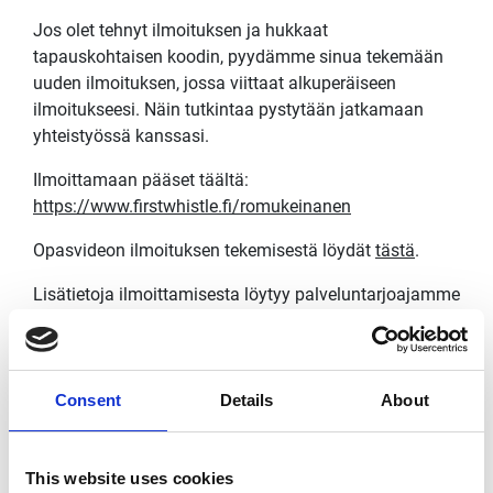
Jos olet tehnyt ilmoituksen ja hukkaat
tapauskohtaisen koodin, pyydämme sinua tekemään
uuden ilmoituksen, jossa viittaat alkuperäiseen
ilmoitukseesi. Näin tutkintaa pystytään jatkamaan
yhteistyössä kanssasi.
Ilmoittamaan pääset täältä:
https://www.firstwhistle.fi/romukeinanen
Opasvideon ilmoituksen tekemisestä löydät
tästä
.
Lisätietoja ilmoittamisesta löytyy palveluntarjoajamme
sivuilta osoitteesta
https://www.juuriharja.fi/whistleblowing-ilmoittajalle-
faq
Consent
Details
About
Jos sisäinen kanavamme ei toimi, voit tehdä
ilmoituksen ilmoittajansuojelulaissa tarkoitetuista
väärinkäytöksistä oikeuskanslerin keskitetylle
This website uses cookies