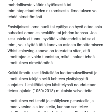
mahdollisesta väärinkäytöksestä tai
toimintaperiaatteiden rikkomisesta. Ilmoituksen voi
tehdä nimettömästi.
Ensisijaisesti oma huoli tai epäilys on hyvä ottaa asia
puheeksi oman esihenkilön tai johdon kanssa. Jos
keskustelu ei tunnu hyvältä vaihtoehdolta tai se ei
toimi, voi käyttää tätä kanavaa asiasta ilmoittamiseen.
Whistleblowing-kanava on toteutettu siten, että
ilmoittajaa ei voida tunnistaa, mikäli haluat tehdä
ilmoituksen nimettömänä.
Kaikki ilmoitukset käsitellään luottamuksellisesti ja
ilmoituksen tekijän sekä kohteen yksityisyyttä
suojaten. Henkilötietojen käsittelyssä noudatetaan
tietosuojalain (1050/2018) mukaisia velvoitteita.
Ilmoituksen voi tehdä jo epäilyksen perusteella ja
ilman varsinaisia todisteita, kunhan sen tekee