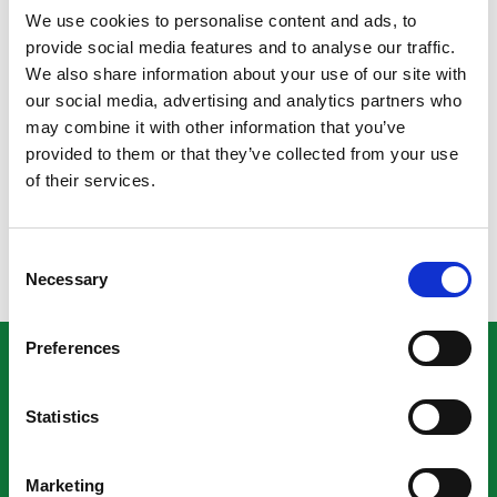
ulkoiselle ilmoituskanavalle
We use cookies to personalise content and ads, to
https://turvaviesti.gov.fi/ilmoituskanava-
provide social media features and to analyse our traffic.
rapporteringskanal
. Huomioithan, että organisaation
We also share information about your use of our site with
toiminnassa esiintyvistä epäsäännöllisyyksistä tulee
our social media, advertising and analytics partners who
ilmoittaa ensisijaisesti oman sisäisen
may combine it with other information that you’ve
raportointikanavamme kautta, jotta saa
provided to them or that they’ve collected from your use
ilmoittajansuojaa.
of their services.
First Whistle-järjestelmän tietosuojaselosteen löydät
tästä
.
Consent
Necessary
Selection
Preferences
ROMU KEINÄNEN
Statistics
Facebook
Whistleblowing-ilmoituskanava
Tietosuojaseloste
Marketing