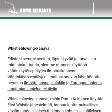
Whistleblowing-kanava
Edistääksemme avointa, läpinäkyvää ja turvallista
toimintakulttuuria, olemme ottaneet käyttöön
väärinkäytösepäilyjen ilmoituskanavan.
Väärinkäytösepäilyjen ilmoituskanavan käyttöönotto
perustuu
ilmoittajansuojelulakiin
ja
Euroopan unionin
ilmoittajansuojeludirektiiviin
.
Whistleblowing-kanava, mihin Romu Keinänen käyttää
First Whistle-järjestelmää, tarjoaa luottamuksellisen
väylän tuoda sisäisen tutkinnan kohteeksi epäilyksen